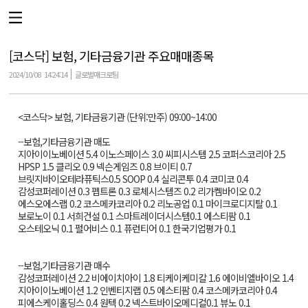
[코스닥] 보험, 기타금융기관 주요매매종목
2024/10/08
14:24:14
글로벌매크로팀
<코스닥> 보험, 기타금융기관 (단위:만주) 09:00~14:00
--보험,기타금융기관 매도
지아이이노베이션 5.4 이노스페이스 3.0 씨피시스템 2.5 코퍼스코리아 2.5
HPSP 1.5 클리오 0.9 넥슨게임즈 0.8 브이티 0.7
브릿지바이오테라퓨틱스0.5 SOOP 0.4 실리콘투 0.4 코미코 0.4
감성코퍼레이션 0.3 펩트론 0.3 로체시스템즈 0.2 리가켐바이오 0.2
에스오에스랩 0.2 코스메카코리아 0.2 리노공업 0.1 마이크로디지탈 0.1
보로노이 0.1 서희건설 0.1 스마트레이더시스템0.1 에스티팜 0.1
오스테오닉 0.1 펄어비스 0.1 퓨런티어 0.1 한국기업평가 0.1
--보험,기타금융기관 매수
감성코퍼레이션 2.2 비에이치아이 1.8 티케이케미칼 1.6 에이비엘바이오 1.4
지아이이노베이션 1.2 인벤티지랩 0.5 에스티팜 0.4 코스메카코리아 0.4
피에스케이홀딩스 0.4 원텍 0.2 넥스트바이오메디컬0.1 뷰노 0.1